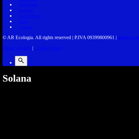
Macchinari
Impianti
Case History
News
Contatti
© AR Ecologia. All rights reserved | P.IVA 09399800961 |
netface w
Privacy Policy
|
Cookie Policy
Solana