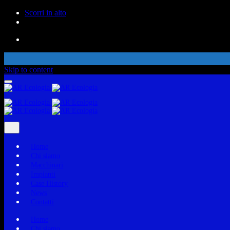
Scorri in alto
Skip to content
Home
Chi siamo
Macchinari
Impianti
Case History
News
Contatti
Home
Chi siamo